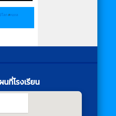
ษ์โลก
#
#อถล
ผนที่โรงเรียน