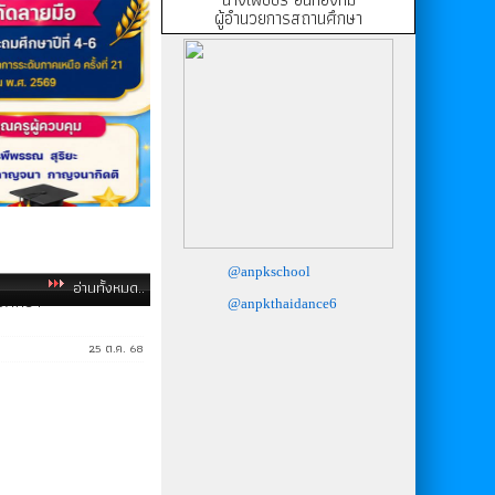
ผู้อำนวยการสถานศึกษา
12 พ.ค. 69
ารศึกษา
01 พ.ค. 69
@anpkschool
อ่านทั้งหมด..
@anpkthaidance6
25 ต.ค. 68