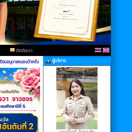
ติดต่อเรา
ผู้บริหาร
าลหนองป่าครั่ง
นางเพ็ชชรี อ้นทองทิม