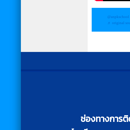
@anpkschool
♬ original so
ช่องทางการติ